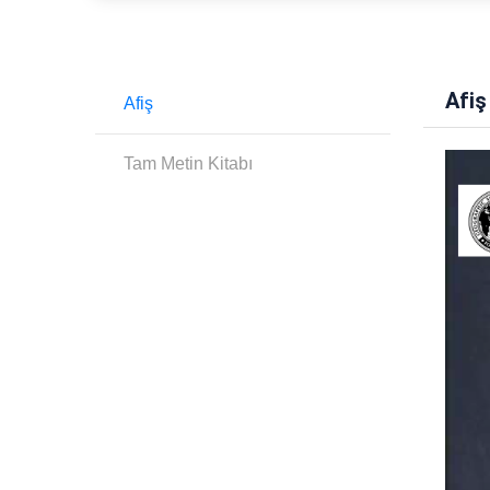
Afiş
Afiş
Tam Metin Kitabı