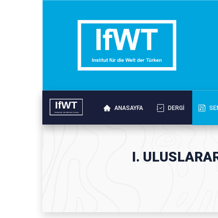
ANASAYFA
DERGI
SE
I. ULUSLARA