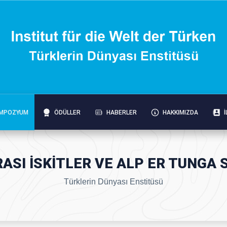
MPOZYUM
ÖDÜLLER
HABERLER
HAKKIMIZDA
İ
RASI İSKİTLER VE ALP ER TUNG
Türklerin Dünyası Enstitüsü