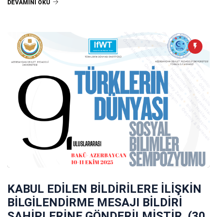
DEVAMINI OKU
KABUL EDİLEN BİLDİRİLERE İLİŞKİN
BİLGİLENDİRME MESAJI BİLDİRİ
SAHİPLERİNE GÖNDERİLMİŞTİR. (30